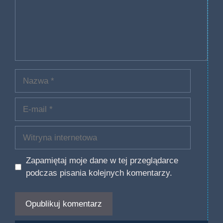
Nazwa
E-
mail
Witryna
internetowa
Zapamiętaj moje dane w tej przeglądarce
podczas pisania kolejnych komentarzy.