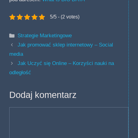
5/5 - (2 votes)
Kategorie
Strategie Marketingowe
Jak promować sklep internetowy – Social
media
Jak Uczyć się Online – Korzyści nauki na
odległość
Dodaj komentarz
Komentarz