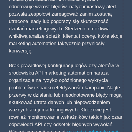
odnotowuje wzrost błędów, natychmiastowy alert
pozwala zespołowi zareagować zanim zostaną
utracone leady lub pogorszy się skuteczność
działań marketingowych. Śledzenie umożliwia
wnikliwą analizę ścieżki klienta i ocenę, które akcje
marketing automation faktycznie przyniosły
konwersję.
Brak prawidłowej konfiguracji logów czy alertów w
środowisku API marketing automation naraża
organizację na ryzyko opóźnionego wykrycia
problemów i spadku efektywności kampanii. Nagłe
przerwy w działaniu lub nieodnotowane błędy mogą
skutkować utratą danych lub niepowodzeniem
ważnych akcji marketingowych. Kluczowe jest
również monitorowanie wskaźników takich jak czas
odpowiedzi API czy odsetek błędnych wywołań.
Więcej inspiracji na temat
narzędzi automatyzacji