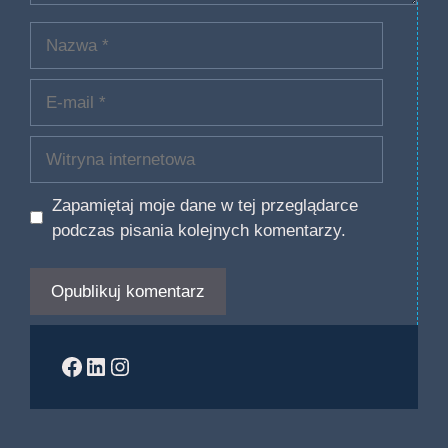
Nazwa
E-
mail
Witryna
internetowa
Zapamiętaj moje dane w tej przeglądarce
podczas pisania kolejnych komentarzy.
Facebook
LinkedIn
Instagram