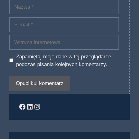
Nazwa
E-
mail
Witryna
internetowa
Zapamiętaj moje dane w tej przeglądarce
podczas pisania kolejnych komentarzy.
Facebook
LinkedIn
Instagram