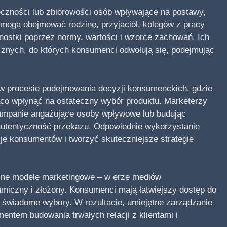
łeczności lub zbiorowości osób wpływające na postawy,
mogą obejmować rodzinę, przyjaciół, kolegów z pracy
dnostki poprzez normy, wartości i wzorce zachowań. Ich
cznych, do których konsumenci odwołują się, podejmując
 w procesie podejmowania decyzji konsumenckich, gdzie
o wpłynąć na ostateczny wybór produktu. Marketerzy
kampanie angażujące osoby wpływowe lub budując
 autentyczność przekazu. Odpowiednie wykorzystanie
je konsumentów i tworzyć skuteczniejsze strategie
yjne modele marketingowe – w erze mediów
amiczny i złożony. Konsumenci mają łatwiejszy dostęp do
ej świadome wybory. W rezultacie, umiejętne zarządzanie
entem budowania trwałych relacji z klientami i