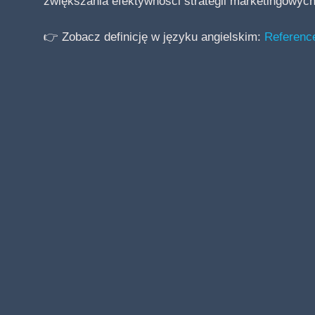
zwiększania efektywności strategii marketingowych
👉 Zobacz definicję w języku angielskim:
Reference