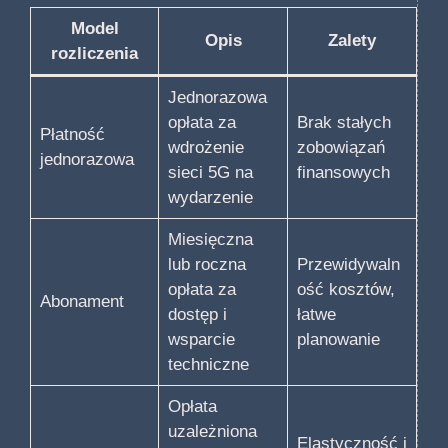
Model
Opis
Zalety
rozliczenia
Jednorazowa
opłata za
Brak stałych
Płatność
wdrożenie
zobowiązań
jednorazowa
sieci 5G na
finansowych
wydarzenie
Miesięczna
lub roczna
Przewidywaln
opłata za
ość kosztów,
Abonament
dostęp i
łatwe
wsparcie
planowanie
techniczne
Opłata
uzależniona
Elastyczność i