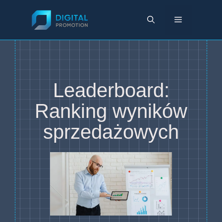
Przejdź
do
Menu
treści
Leaderboard:
Ranking wyników
sprzedażowych