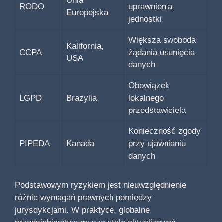
Unia
RODO
uprawnienia
Europejska
jednostki
Większa swoboda
Kalifornia,
CCPA
żądania usunięcia
USA
danych
Obowiązek
LGPD
Brazylia
lokalnego
przedstawiciela
Konieczność zgody
PIPEDA
Kanada
przy ujawnianiu
danych
Podstawowym ryzykiem jest nieuwzględnienie
różnic wymagań prawnych pomiędzy
jurysdykcjami. W praktyce, globalne