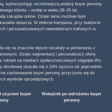
ą, wykorzystując wcześniejszą analizę buyer persony.
wego klienta – osobę w wieku 28–35 lat,
dą zakupów online. Dzięki temu możliwe było
anałów dotarcia. W efekcie kampania, przy budżecie
ych i personalizowanych newsletterach trafionych w
ła się na znacznie lepsze rezultaty w porównaniu z
amowymi. Dzięki segmentacji i personalizacji oferty
 z reklam na mediach społecznościowych sięgnęła 8%.
py docelowej okazała się o 24% wyższa niż poprzednio.
zne zastosowanie buyer persony przyczynia się do
nych wyników sprzedażowych.
d użyciem buyer
Wskaźnik po wdrożeniu buyer
sony
persony