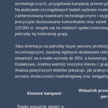
technologicznych, przygotował kampanię promocyjn
Na podstawie szczegółowych badań wybrano modelo
zainteresowaną nowinkami technologicznymi i wygo
precyzyjne dostosowanie komunikatów oraz wybór k
125 000 zł, skupiła się na mediach społecznościow
potrzeby tej konkretnej grupy.
Taka orientacja na potrzeby buyer persony przełoży
wcześniejszymi, bardziej ogólnymi działaniami rekl
otwartość na e-maile wzrosła do 35%, a konwersja
Dodatkowo, średnia wartość koszyka klienta z gru
Analiza powyższych efektów pokazuje, jak praktyc
wzrostu skuteczności marketingowej oraz osiągal
Wskaźnik prze
Element kampanii
per
Średni wskaźnik otwarć e-