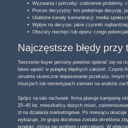
Wyzwania i potrzeby: codzienne problemy, c
Proces decyzyjny: kto podejmuje decyzję, 
Ulubione kanały komunikacji: media społecz
Wpływ na decyzje: jakie czynniki najbardzie
Obszary niechęci lub oporu: czego potencjaln
Najczęstsze błędy przy 
Tworzenie buyer persony powinno opierać się na r
łatwo wpaść w pułapkę błędnych założeń. Często fi
utrudnia skuteczne dopasowanie przekazu. Innym 
intuicjach lub stereotypach zamiast na analizie z
Spójrz na taki rachunek: firma planuje kampanię s
25–45 lat, mieszkańcy dużych miast, zainteresowa
zł na działania marketingowe. Po miesiącu okazuje 
wykazuje, że grupa docelowa została określona zbyt
produkt, różnią się profilem i potrzebami. W efek