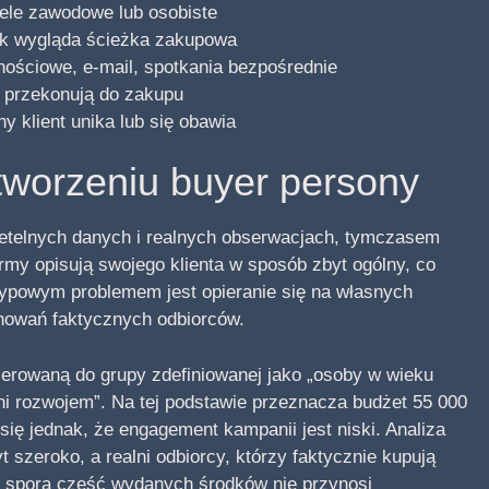
ele zawodowe lub osobiste
jak wygląda ścieżka zakupowa
nościowe, e-mail, spotkania bezpośrednie
j przekonują do zakupu
y klient unika lub się obawia
tworzeniu buyer persony
zetelnych danych i realnych obserwacjach, tymczasem
rmy opisują swojego klienta w sposób zbyt ogólny, co
typowym problemem jest opieranie się na własnych
achowań faktycznych odbiorców.
kierowaną do grupy zdefiniowanej jako „osoby w wieku
ni rozwojem”. Na tej podstawie przeznacza budżet 55 000
się jednak, że engagement kampanii jest niski. Analiza
 szeroko, a realni odbiorcy, którzy faktycznie kupują
cie spora część wydanych środków nie przynosi