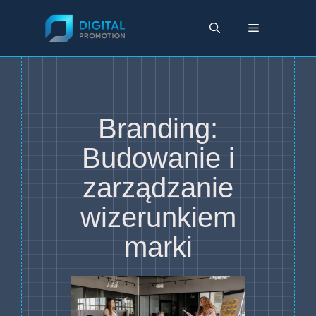
Przejdź
do
Menu
treści
Branding:
Budowanie i
zarządzanie
wizerunkiem
marki