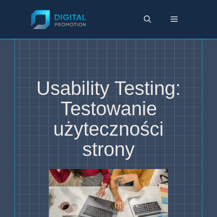
Przejdź
do
Menu
treści
Usability Testing:
Testowanie
użyteczności
strony