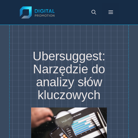
Przejdź
do
Menu
treści
Ubersuggest:
Narzędzie do
analizy słów
kluczowych