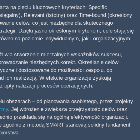
rta na pięciu kluczowych kryteriach: Specific
siągalny), Relevant (istotny) oraz Time-bound (określony
owanie celów, co jest niezbędne dla skutecznego
rategii. Dzięki jasno określonym kryteriom, cele stają się
zarówno na poziomie indywidualnym, jak i organizacyjnym.
iwia stworzenie mierzalnych wskaźników sukcesu,
wprowadzanie niezbędnych korekt. Określanie celów
styczne i dostosowane do możliwości zespołu, co
 ich realizacją. W efekcie organizacje zyskują
z optymalizacji procesów operacyjnych.
 obszarach – od planowania osobistego, przez projekty
irmy
. Jej wdrożenie zwiększa przejrzystość celów oraz
dnio przekłada się na ogólną efektywność organizacji.
e zgodnie z metodą SMART stanowią solidny fundament
biorstwa.