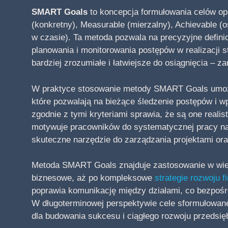
SMART Goals
to koncepcja formułowania celów opa
(konkretny), Measurable (mierzalny), Achievable (o
w czasie). Ta metoda pozwala na precyzyjne defini
planowania i monitorowania postępów w realizacji st
bardziej zrozumiałe i łatwiejsze do osiągnięcia – 
W praktyce stosowanie metody SMART Goals umożl
które pozwalają na bieżące śledzenie postępów i 
zgodnie z tymi kryteriami sprawia, że są one reali
motywuje pracowników do systematycznej pracy nad
skuteczne narzędzie do zarządzania projektami ora
Metoda SMART Goals znajduje zastosowanie w wielu
biznesowe, aż po kompleksowe
strategie rozwoju f
poprawia komunikację między działami, co bezpośre
W długoterminowej perspektywie cele sformułowan
dla budowania sukcesu i ciągłego rozwoju przedsię