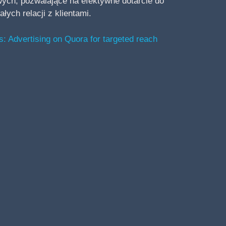
wych, pozwalające na efektywne dotarcie do
ych relacji z klientami.
: Advertising on Quora for targeted reach