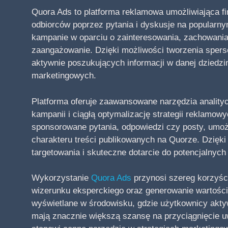
Quora Ads to platforma reklamowa umożliwiająca f
odbiorców poprzez pytania i dyskusje na popular
kampanie w oparciu o zainteresowania, zachowani
zaangażowanie. Dzięki możliwości tworzenia spers
aktywnie poszukujących informacji w danej dziedz
marketingowych.
Platforma oferuje zaawansowane narzędzia anality
kampanii i ciągłą optymalizację strategii reklamow
sponsorowane pytania, odpowiedzi czy posty, umoż
charakteru treści publikowanych na Quorze. Dzięki
targetowania i skuteczne dotarcie do potencjalnyc
Wykorzystanie
Quora Ads
przynosi szereg korzyśc
wizerunku eksperckiego oraz generowanie wartości
wyświetlane w środowisku, gdzie użytkownicy aktyw
mają znacznie większą szansę na przyciągnięcie u