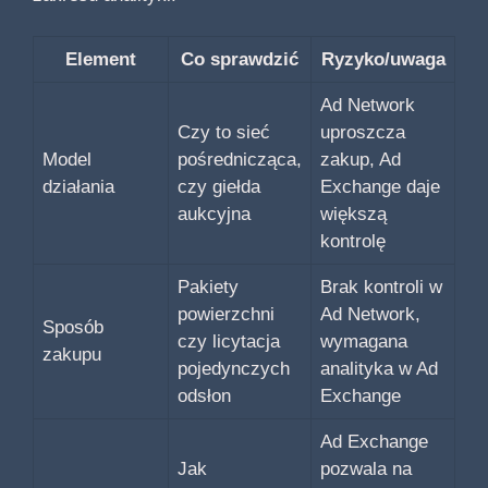
Element
Co sprawdzić
Ryzyko/uwaga
Ad Network
Czy to sieć
uproszcza
Model
pośrednicząca,
zakup, Ad
działania
czy giełda
Exchange daje
aukcyjna
większą
kontrolę
Pakiety
Brak kontroli w
powierzchni
Ad Network,
Sposób
czy licytacja
wymagana
zakupu
pojedynczych
analityka w Ad
odsłon
Exchange
Ad Exchange
Jak
pozwala na